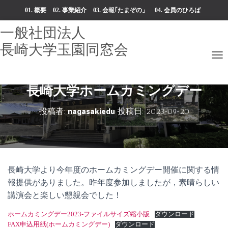
01. 概要
02. 事業紹介
03. 会報｢たまぞの」
04. 会員のひろば
05. 入会案内・お問い合わせ
06. アクセス
ナ
ビ
ゲ
長崎大学ホームカミングデー
ー
シ
投稿者:
nagasakiedu
投稿日:
2023-09-20
ョ
ン
を
切
り
替
長崎大学より今年度のホームカミングデー開催に関する情
え
報提供がありました。昨年度参加しましたが，素晴らしい
講演会と楽しい懇親会でした！
ホームカミングデー2023-ファイルサイズ縮小版
ダウンロード
FAX申込用紙(ホームカミングデー)
ダウンロード