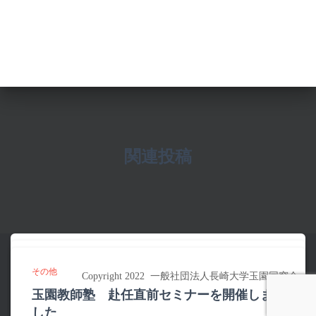
関連投稿
その他
その他
その他
令和８年度総会・創立１４０周年記念懇談
Copyright 2022 一般社団法人長崎大学玉園同窓会
会報「たまぞの」第１５６号を発行しまし
玉園教師塾 赴任直前セミナーを開催しま
会を行いました
た
した