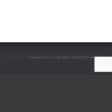
Copyright 2022 一般社団法人長崎大学玉園同窓会
Warning
: Trying to access array offset on false in
/home/tamazono/tamazono.net/public_html/wp-content/plugins/wp-
members/includes/class-wp-members-captcha.php
on line
108
Warning
: Trying to access array offset on null in
/home/tamazono/tamazono.net/public_html/wp-content/plugins/wp-