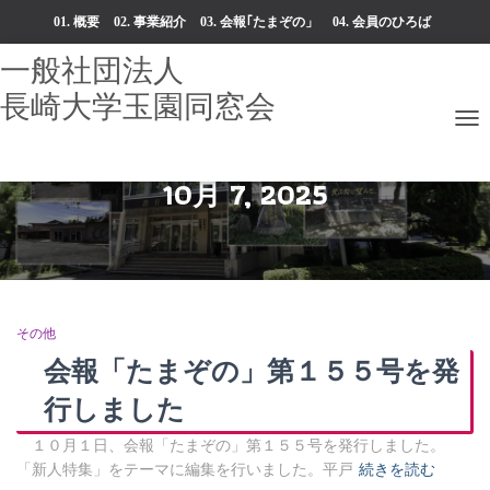
01. 概要
02. 事業紹介
03. 会報｢たまぞの」
04. 会員のひろば
05. 入会案内・お問い合わせ
06. アクセス
ナ
ビ
ゲ
10月 7, 2025
ー
シ
ョ
ン
を
切
り
その他
替
え
会報「たまぞの」第１５５号を発
行しました
１０月１日、会報「たまぞの」第１５５号を発行しました。
「新人特集」をテーマに編集を行いました。平戸
続きを読む